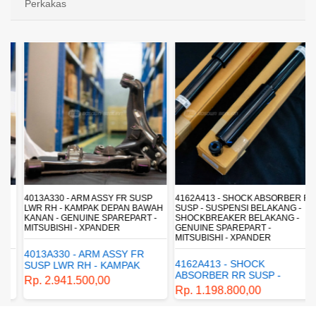
Perkakas
4013A330 - ARM ASSY FR SUSP
4162A413 - SHOCK ABSORBER RR
LWR RH - KAMPAK DEPAN BAWAH
SUSP - SUSPENSI BELAKANG -
KANAN - GENUINE SPAREPART -
SHOCKBREAKER BELAKANG -
MITSUBISHI - XPANDER
GENUINE SPAREPART -
MITSUBISHI - XPANDER
4013A330 - ARM ASSY FR
4162A413 - SHOCK
SUSP LWR RH - KAMPAK
ABSORBER RR SUSP -
DEPAN BAWAH KANAN -
Rp. 2.941.500,00
SUSPENSI BELAKANG -
GENUINE SPAREPART -
Rp. 1.198.800,00
SHOCKBREAKER BELAKANG
MITSUBISHI - XPANDER
- GENUINE SPAREPART -