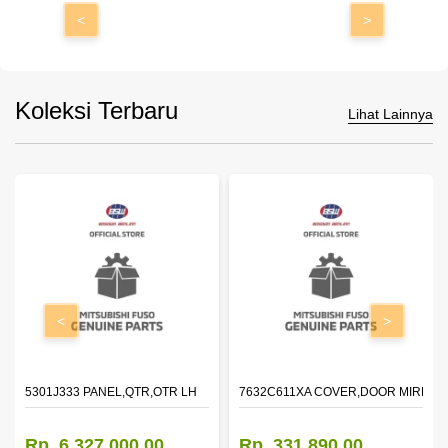
<
>
Koleksi Terbaru
Lihat Lainnya
<
>
DOOR,LH
5301J333 PANEL,QTR,OTR LH
7632C611XA COVER,DOOR MIRROR
Rp. 6.327.000,00
Rp. 331.890,00