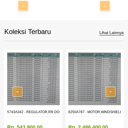
<
>
Koleksi Terbaru
Lihat Lainnya
<
>
OR WINDOW,LH
5743A342 - REGULATOR,RR DOOR WINDOW,RH
8250A787 - MOTOR,WINDSHIELD W
Rp. 543.900,00
Rp. 2.486.400,00