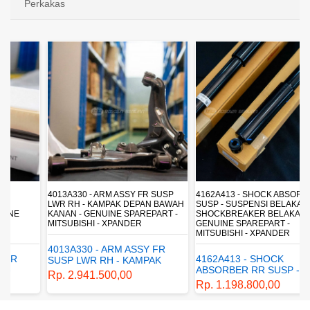
Perkakas
4013A330 - ARM ASSY FR SUSP
4162A413 - SHOCK ABSORBER RR
LWR RH - KAMPAK DEPAN BAWAH
SUSP - SUSPENSI BELAKANG -
KANAN - GENUINE SPAREPART -
SHOCKBREAKER BELAKANG -
MITSUBISHI - XPANDER
GENUINE SPAREPART -
MITSUBISHI - XPANDER
4013A330 - ARM ASSY FR
4162A413 - SHOCK
SUSP LWR RH - KAMPAK
ABSORBER RR SUSP -
DEPAN BAWAH KANAN -
Rp. 2.941.500,00
SUSPENSI BELAKANG -
GENUINE SPAREPART -
Rp. 1.198.800,00
SHOCKBREAKER BELAKANG
MITSUBISHI - XPANDER
- GENUINE SPAREPART -