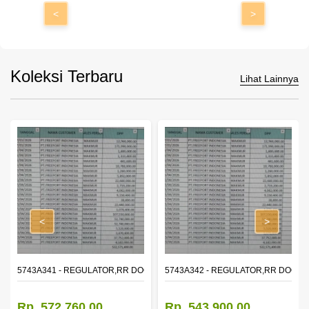
<
>
Koleksi Terbaru
Lihat Lainnya
ON NOZZLE FUE
<
>
5743A341 - REGULATOR,RR DOOR WINDOW,LH
5743A342 - REGULATOR,RR DOOR
Rp. 572.760,00
Rp. 543.900,00