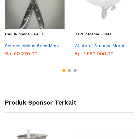
DAPUR MAMA - PALU
DAPUR MAMA - PALU
Sendok Makan 6pcs Morut
Wastafel Standar Morut
Rp. 60.270,00
Rp. 1.550.000,00
Produk Sponsor Terkait