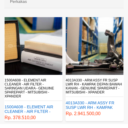
Perkakas
4013A330 - ARM ASSY FR SUSP
4162A413 - SHOCK ABSORBER RR
LWR RH - KAMPAK DEPAN BAWAH
SUSP - SUSPENSI BELAKANG -
KANAN - GENUINE SPAREPART -
SHOCKBREAKER BELAKANG -
MITSUBISHI - XPANDER
GENUINE SPAREPART -
MITSUBISHI - XPANDER
4013A330 - ARM ASSY FR
4162A413 - SHOCK
SUSP LWR RH - KAMPAK
ABSORBER RR SUSP -
DEPAN BAWAH KANAN -
Rp. 2.941.500,00
SUSPENSI BELAKANG -
GENUINE SPAREPART -
Rp. 1.198.800,00
SHOCKBREAKER BELAKANG
MITSUBISHI - XPANDER
- GENUINE SPAREPART -