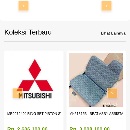
<
>
Koleksi Terbaru
Lihat Lainnya
<
>
ROR,OTR LH
ME997240J RING SET PISTON STD
MK513153 - SEAT ASSY, ASSISTANT
Rp. 2.606.100,00
Rp. 3.008.100,00