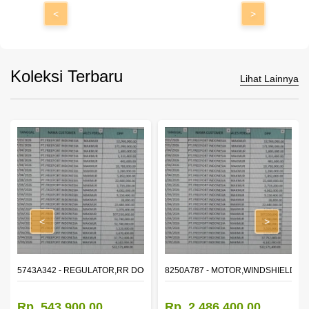
<
>
Koleksi Terbaru
Lihat Lainnya
<
>
OR WINDOW,LH
5743A342 - REGULATOR,RR DOOR WINDOW,RH
8250A787 - MOTOR,WINDSHIELD W
Rp. 543.900,00
Rp. 2.486.400,00