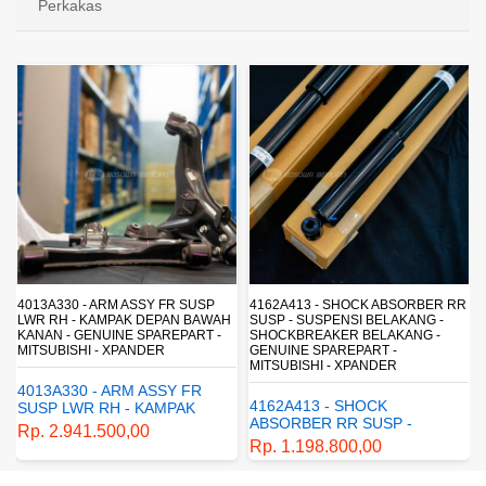
Perkakas
4013A330 - ARM ASSY FR SUSP
4162A413 - SHOCK ABSORBER RR
LWR RH - KAMPAK DEPAN BAWAH
SUSP - SUSPENSI BELAKANG -
KANAN - GENUINE SPAREPART -
SHOCKBREAKER BELAKANG -
MITSUBISHI - XPANDER
GENUINE SPAREPART -
MITSUBISHI - XPANDER
4013A330 - ARM ASSY FR
4162A413 - SHOCK
SUSP LWR RH - KAMPAK
ABSORBER RR SUSP -
DEPAN BAWAH KANAN -
Rp. 2.941.500,00
SUSPENSI BELAKANG -
GENUINE SPAREPART -
Rp. 1.198.800,00
SHOCKBREAKER BELAKANG
MITSUBISHI - XPANDER
- GENUINE SPAREPART -