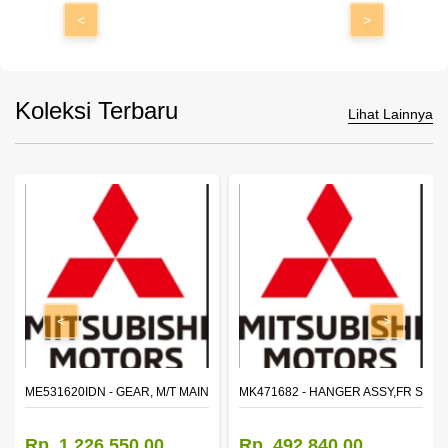
<
>
Koleksi Terbaru
Lihat Lainnya
<
>
N SHAFT 2ND SPEED (M035S5)
ME531620IDN - GEAR, M/T MAIN SHAFT REVERSE
MK471682 - HANGER ASSY,FR SHA
Rp. 1.226.550,00
Rp. 492.840,00