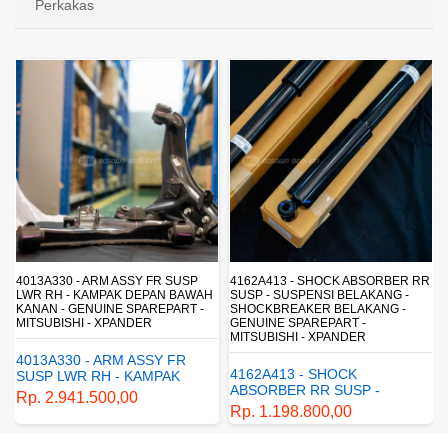
Perkakas
4013A330 - ARM ASSY FR SUSP
4162A413 - SHOCK ABSORBER RR
LWR RH - KAMPAK DEPAN BAWAH
SUSP - SUSPENSI BELAKANG -
KANAN - GENUINE SPAREPART -
SHOCKBREAKER BELAKANG -
MITSUBISHI - XPANDER
GENUINE SPAREPART -
MITSUBISHI - XPANDER
4013A330 - ARM ASSY FR
4162A413 - SHOCK
SUSP LWR RH - KAMPAK
ABSORBER RR SUSP -
DEPAN BAWAH KANAN -
Rp. 2.941.500,00
SUSPENSI BELAKANG -
GENUINE SPAREPART -
Rp. 1.198.800,00
SHOCKBREAKER BELAKANG
MITSUBISHI - XPANDER
- GENUINE SPAREPART -