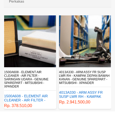
Perkakas
4013A330 - ARM ASSY FR SUSP
4162A413 - SHOCK ABSORBER RR
LWR RH - KAMPAK DEPAN BAWAH
SUSP - SUSPENSI BELAKANG -
KANAN - GENUINE SPAREPART -
SHOCKBREAKER BELAKANG -
MITSUBISHI - XPANDER
GENUINE SPAREPART -
MITSUBISHI - XPANDER
4013A330 - ARM ASSY FR
4162A413 - SHOCK
SUSP LWR RH - KAMPAK
ABSORBER RR SUSP -
DEPAN BAWAH KANAN -
Rp. 2.941.500,00
SUSPENSI BELAKANG -
GENUINE SPAREPART -
Rp. 1.198.800,00
SHOCKBREAKER BELAKANG
MITSUBISHI - XPANDER
- GENUINE SPAREPART -