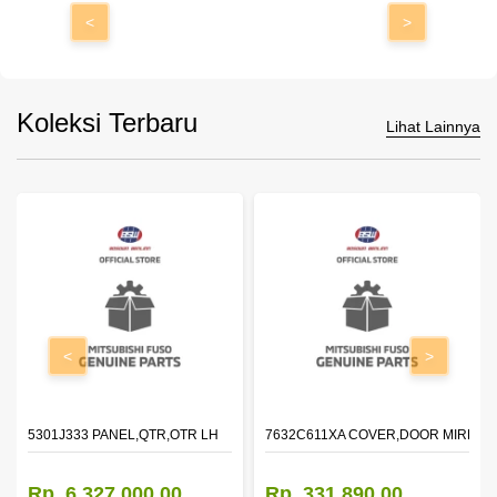
<
>
Koleksi Terbaru
Lihat Lainnya
<
>
DOOR,LH
5301J333 PANEL,QTR,OTR LH
7632C611XA COVER,DOOR MIRROR
Rp. 6.327.000,00
Rp. 331.890,00