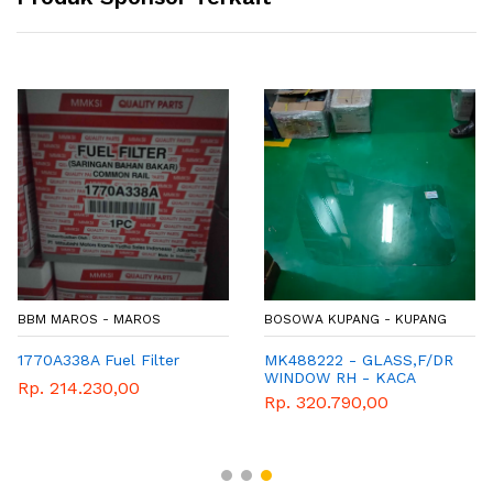
BBM MAROS - MAROS
BOSOWA KUPANG - KUPANG
1770A338A Fuel Filter
MK488222 - GLASS,F/DR
WINDOW RH - KACA
Rp. 214.230,00
PINTU TURBO KANAN
Rp. 320.790,00