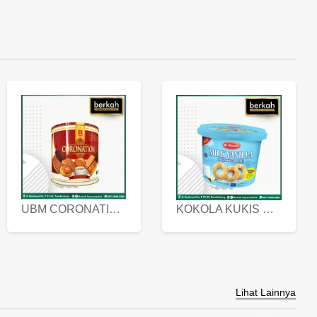
UBM CORONATION ASSORTED BISKUIT KALENG 450 GRAM
KOKOLA KUKIS HYGIENIC MILK VANILLA PACK 320 GR
Lihat Lainnya