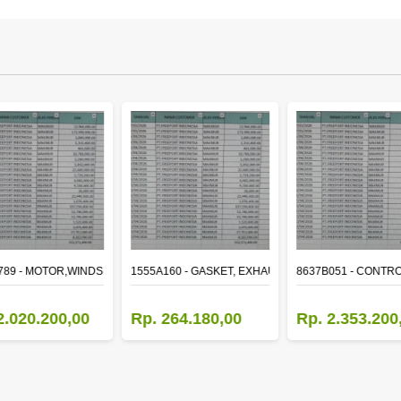
ER
789 - MOTOR,WINDSHIELD WIPER
1555A160 - GASKET, EXHAUST MANIFOLD
8637B051 - CONTRO
2.020.200,00
Rp. 264.180,00
Rp. 2.353.200