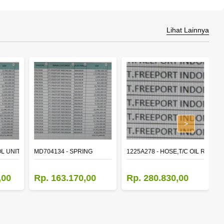
Lihat Lainnya
>
L UNIT,TIME & ALARM
MD704134 - SPRING
1225A278 - HOSE,T/C OIL RETUR
8
,00
Rp. 163.170,00
Rp. 280.830,00
R