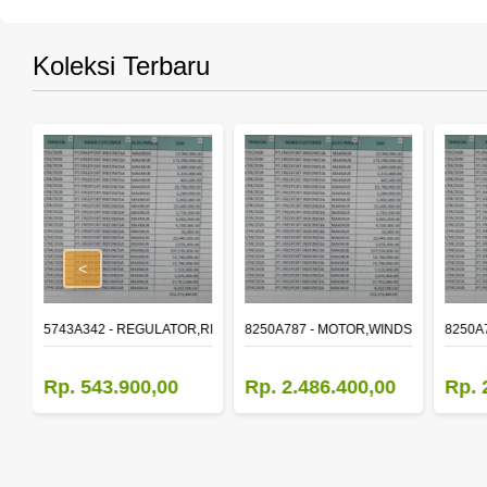
Koleksi Terbaru
<
,RR DOOR WINDOW,LH
5743A342 - REGULATOR,RR DOOR WINDOW,RH
8250A787 - MOTOR,WINDSHIELD WIP
8250A
Rp. 543.900,00
Rp. 2.486.400,00
Rp. 