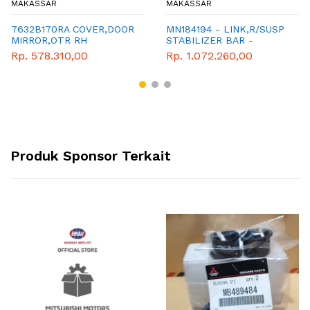
MAKASSAR
MAKASSAR
7632B170RA COVER,DOOR
MN184194 - LINK,R/SUSP
MIRROR,OTR RH
STABILIZER BAR -
GENUINE SPAREPART
Rp. 578.310,00
Rp. 1.072.260,00
MITSUBISHI -
OUTLANDER
Produk Sponsor Terkait