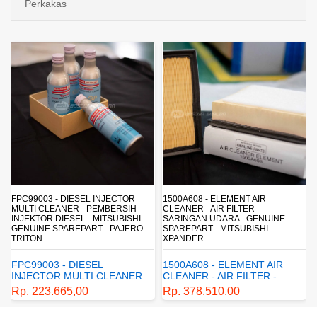
Perkakas
FPC99003 - DIESEL INJECTOR
1500A608 - ELEMENT AIR
MULTI CLEANER - PEMBERSIH
CLEANER - AIR FILTER -
INJEKTOR DIESEL - MITSUBISHI -
SARINGAN UDARA - GENUINE
-
GENUINE SPAREPART - PAJERO -
SPAREPART - MITSUBISHI -
TRITON
XPANDER
FPC99003 - DIESEL
1500A608 - ELEMENT AIR
INJECTOR MULTI CLEANER
CLEANER - AIR FILTER -
- PEMBERSIH INJEKTOR
SARINGAN UDARA -
Rp. 223.665,00
Rp. 378.510,00
DIESEL - MITSUBISHI -
GENUINE SPAREPART -
GENUINE SPAREPART -
MITSUBISHI - XPANDER