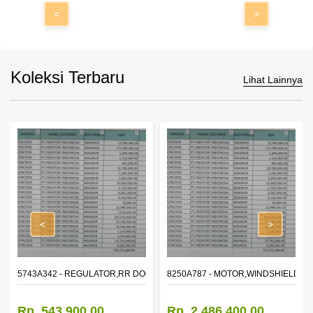
<
>
Koleksi Terbaru
Lihat Lainnya
<
>
OR WINDOW,LH
5743A342 - REGULATOR,RR DOOR WINDOW,RH
8250A787 - MOTOR,WINDSHIELD W
Rp. 543.900,00
Rp. 2.486.400,00