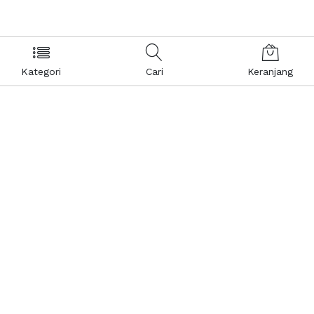
Kategori
Cari
Keranjang
Layanan Pelanggan
Kebijakan & Privasi
Pusat Bantuan
Layanan Pengaduan