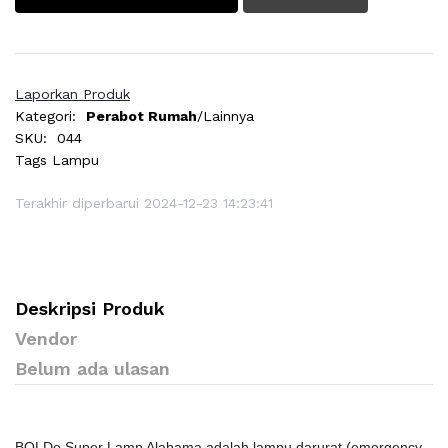
Laporkan Produk
Kategori:
Perabot Rumah
/Lainnya
SKU:
044
Tags
Lampu
Terakhir diperbarui 2024-12-23 14:23:41
Deskripsi Produk
Vendor
Belum ada ulasan
BOLDe Super Lamp Alabama adalah lampu darurat (emergency