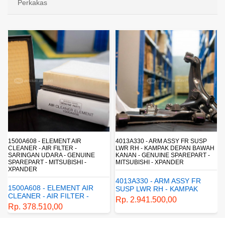
Perkakas
4013A330 - ARM ASSY FR SUSP
4162A413 - SHOCK ABSORBER RR
LWR RH - KAMPAK DEPAN BAWAH
SUSP - SUSPENSI BELAKANG -
KANAN - GENUINE SPAREPART -
SHOCKBREAKER BELAKANG -
MITSUBISHI - XPANDER
GENUINE SPAREPART -
MITSUBISHI - XPANDER
4013A330 - ARM ASSY FR
4162A413 - SHOCK
SUSP LWR RH - KAMPAK
ABSORBER RR SUSP -
DEPAN BAWAH KANAN -
Rp. 2.941.500,00
SUSPENSI BELAKANG -
GENUINE SPAREPART -
Rp. 1.198.800,00
SHOCKBREAKER BELAKANG
MITSUBISHI - XPANDER
- GENUINE SPAREPART -