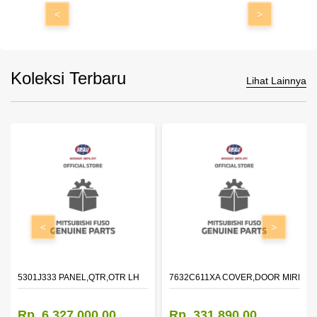
<
>
Koleksi Terbaru
Lihat Lainnya
<
>
DOOR,LH
5301J333 PANEL,QTR,OTR LH
7632C611XA COVER,DOOR MIRROR
Rp. 6.327.000,00
Rp. 331.890,00