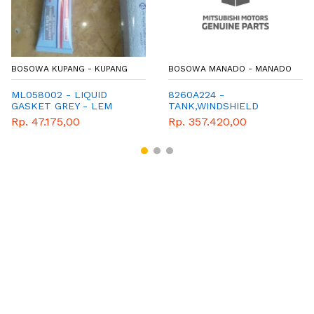
BOSOWA KUPANG - KUPANG
BOSOWA MANADO - MANADO
ML058002 - LIQUID
8260A224 -
GASKET GREY - LEM
TANK,WINDSHIELD
GASKET - LEM PACKING -
WASHER
Rp. 47.175,00
Rp. 357.420,00
SEALANT ABU - SEALER
ABU - ALL