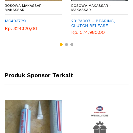
BOSOWA MAKASSAR -
BOSOWA MAKASSAR -
MAKASSAR
MAKASSAR
MC403729
2317A007 - BEARING,
CLUTCH RELEASE -
Rp. 324.120,00
LAHAR TINDISAN -
Rp. 574.980,00
MIRAGE
Produk Sponsor Terkait