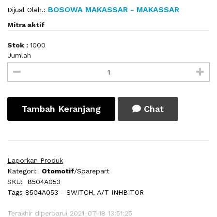
BOSOWA MAKASSAR - MAKASSAR
Dijual Oleh.:
Mitra aktif
Stok :
1000
Jumlah
Tambah Keranjang
Chat
Laporkan Produk
Kategori:
Otomotif
/Sparepart
SKU:
8504A053
Tags
8504A053 - SWITCH, A/T INHBITOR
Terakhir diperbarui 2021-07-18 13:51:25