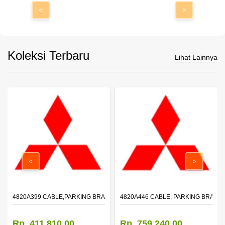
<
>
Koleksi Terbaru
Lihat Lainnya
<
>
4820A399 CABLE,PARKING BRAKE,FR
4820A446 CABLE, PARKING BRAKE,
Rp. 411.810,00
Rp. 759.240,00