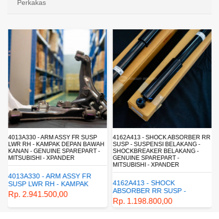
Perkakas
4013A330 - ARM ASSY FR SUSP
4162A413 - SHOCK ABSORBER RR
LWR RH - KAMPAK DEPAN BAWAH
SUSP - SUSPENSI BELAKANG -
KANAN - GENUINE SPAREPART -
SHOCKBREAKER BELAKANG -
MITSUBISHI - XPANDER
GENUINE SPAREPART -
MITSUBISHI - XPANDER
4013A330 - ARM ASSY FR
4162A413 - SHOCK
SUSP LWR RH - KAMPAK
ABSORBER RR SUSP -
DEPAN BAWAH KANAN -
Rp. 2.941.500,00
SUSPENSI BELAKANG -
GENUINE SPAREPART -
Rp. 1.198.800,00
SHOCKBREAKER BELAKANG
MITSUBISHI - XPANDER
- GENUINE SPAREPART -