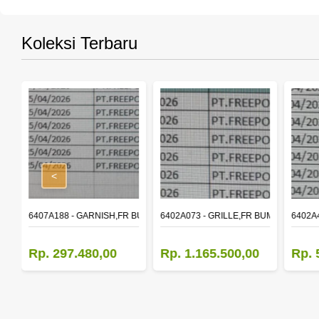
Koleksi Terbaru
<
DSHIELD WASHER
6407A188 - GARNISH,FR BUMPER SIDE
6402A073 - GRILLE,FR BUMPER
6402A
Rp. 297.480,00
Rp. 1.165.500,00
Rp. 