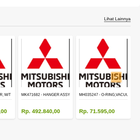
Lihat Lainnya
>
 (M035S5)
R, M/T MAIN SHAFT REVERSE
MK471682 - HANGER ASSY,FR SHACKLE
MH035247 - O-RING,VACUUM PU
M
,00
Rp. 492.840,00
Rp. 71.595,00
R