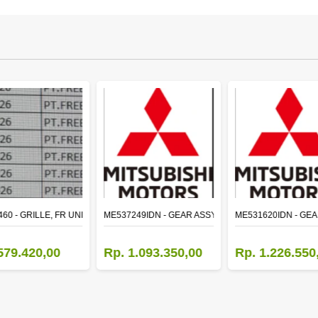
460 - GRILLE, FR UNDER
ME537249IDN - GEAR ASSY,MAIN SHAFT 2ND SPEED
ME531620IDN - GEA
579.420,00
Rp. 1.093.350,00
Rp. 1.226.550