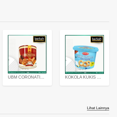
UBM CORONATION ASSORTED BISKUIT KALENG 450 GRAM
KOKOLA KUKIS HYGIENIC MILK VANILLA PACK 320 GR
Lihat Lainnya