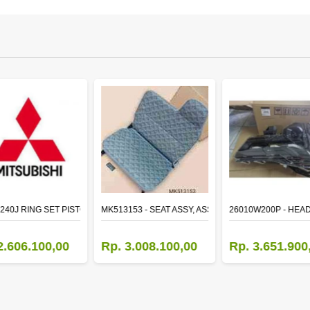
TR LH
240J RING SET PISTON STD
MK513153 - SEAT ASSY, ASSISTANT
26010W200P - HEA
2.606.100,00
Rp. 3.008.100,00
Rp. 3.651.900