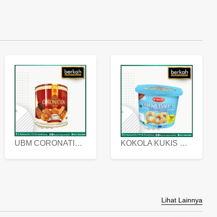
UBM CORONATION ASSORTED BISKUIT KALENG 450 GRAM
KOKOLA KUKIS HYGIENIC MILK VANILLA PACK 320 GR
Lihat Lainnya