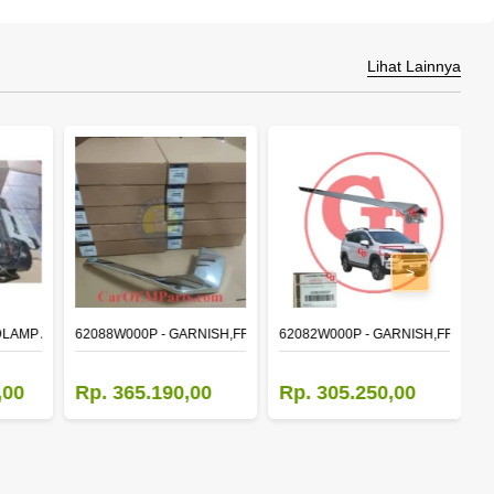
Lihat Lainnya
>
DLAMP ASSY,RH
62088W000P - GARNISH,FR BUMPER SIDE
62082W000P - GARNISH,FR BUM
M
,00
Rp. 365.190,00
Rp. 305.250,00
R