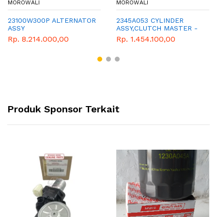
MOROWALI
MOROWALI
23100W300P ALTERNATOR
2345A053 CYLINDER
ASSY
ASSY,CLUTCH MASTER -
TRITON - MITSUBISHI
Rp. 8.214.000,00
Rp. 1.454.100,00
Produk Sponsor Terkait