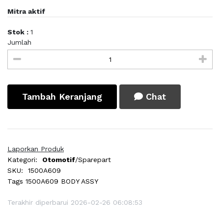
Mitra aktif
Stok :
1
Jumlah
Tambah Keranjang
Chat
Laporkan Produk
Kategori:
Otomotif
/Sparepart
SKU:
1500A609
Tags
1500A609 BODY ASSY
Terakhir diperbarui 2026-02-26 06:08:53