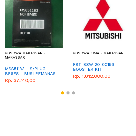
BOSOWA MAKASSAR -
BOSOWA KIMA - MAKASSAR
MAKASSAR
PST-BSW-20-00156
MS851183 - S/PLUG
BOOSTER KIT
BP6ES - BUSI PEMANAS -
Rp. 1.012.000,00
MITSUBISHI - GENUINE -
Rp. 37.740,00
L300 BENSIN