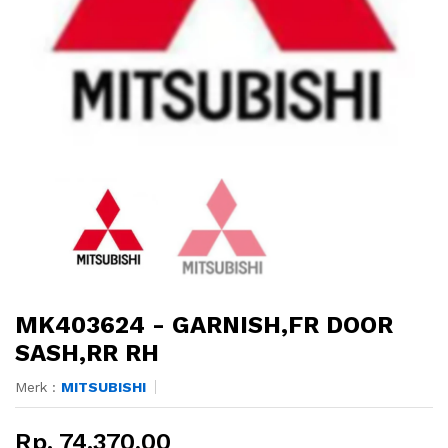
MK403624 - GARNISH,FR DOOR
SASH,RR RH
Merk :
MITSUBISHI
Rp. 74.370,00