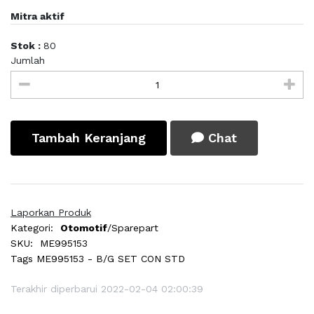
Mitra aktif
Stok :
80
Jumlah
Tambah Keranjang
Chat
Laporkan Produk
Kategori:
Otomotif
/Sparepart
SKU:
ME995153
Tags
ME995153 - B/G SET CON STD
Terakhir diperbarui 2022-02-04 02:00:39