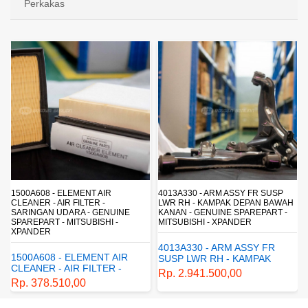
Perkakas
1500A608 - ELEMENT AIR
4013A330 - ARM ASSY FR SUSP
CLEANER - AIR FILTER -
LWR RH - KAMPAK DEPAN BAWAH
SARINGAN UDARA - GENUINE
KANAN - GENUINE SPAREPART -
SPAREPART - MITSUBISHI -
MITSUBISHI - XPANDER
XPANDER
4013A330 - ARM ASSY FR
1500A608 - ELEMENT AIR
SUSP LWR RH - KAMPAK
CLEANER - AIR FILTER -
DEPAN BAWAH KANAN -
Rp. 2.941.500,00
SARINGAN UDARA -
GENUINE SPAREPART -
Rp. 378.510,00
GENUINE SPAREPART -
MITSUBISHI - XPANDER
MITSUBISHI - XPANDER