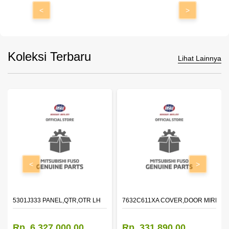
<
>
Koleksi Terbaru
Lihat Lainnya
<
>
DOOR,LH
5301J333 PANEL,QTR,OTR LH
7632C611XA COVER,DOOR MIRROR
Rp. 6.327.000,00
Rp. 331.890,00