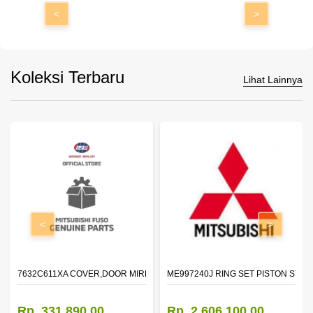
<
>
Koleksi Terbaru
Lihat Lainnya
<
>
7632C611XA COVER,DOOR MIRROR,OTR LH
ME997240J RING SET PISTON STD
Rp. 331.890,00
Rp. 2.606.100,00