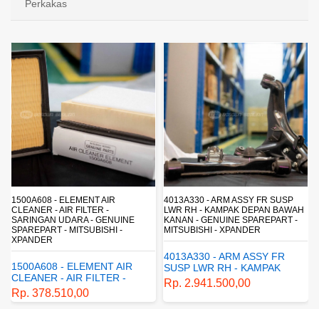
Perkakas
4013A330 - ARM ASSY FR SUSP
4162A413 - SHOCK ABSORBER RR
LWR RH - KAMPAK DEPAN BAWAH
SUSP - SUSPENSI BELAKANG -
KANAN - GENUINE SPAREPART -
SHOCKBREAKER BELAKANG -
MITSUBISHI - XPANDER
GENUINE SPAREPART -
MITSUBISHI - XPANDER
4013A330 - ARM ASSY FR
4162A413 - SHOCK
SUSP LWR RH - KAMPAK
ABSORBER RR SUSP -
DEPAN BAWAH KANAN -
Rp. 2.941.500,00
SUSPENSI BELAKANG -
GENUINE SPAREPART -
Rp. 1.198.800,00
SHOCKBREAKER BELAKANG
MITSUBISHI - XPANDER
- GENUINE SPAREPART -