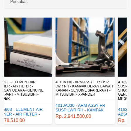
Perkakas
4013A330 - ARM ASSY FR SUSP
4162A413 - SHOCK ABSORBER RR
LWR RH - KAMPAK DEPAN BAWAH
SUSP - SUSPENSI BELAKANG -
KANAN - GENUINE SPAREPART -
SHOCKBREAKER BELAKANG -
MITSUBISHI - XPANDER
GENUINE SPAREPART -
MITSUBISHI - XPANDER
4013A330 - ARM ASSY FR
4162A413 - SHOCK
SUSP LWR RH - KAMPAK
ABSORBER RR SUSP -
DEPAN BAWAH KANAN -
Rp. 2.941.500,00
SUSPENSI BELAKANG -
GENUINE SPAREPART -
Rp. 1.198.800,00
SHOCKBREAKER BELAKANG
MITSUBISHI - XPANDER
- GENUINE SPAREPART -