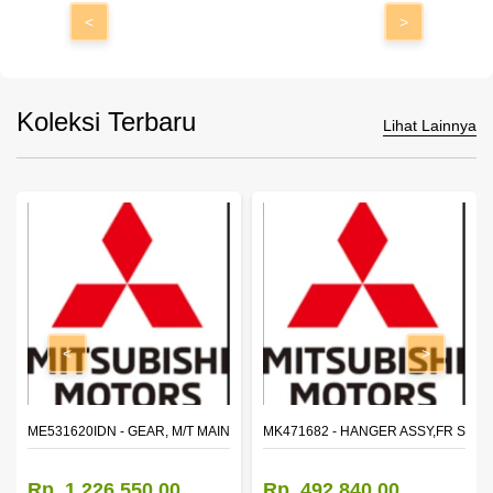
<
>
Koleksi Terbaru
Lihat Lainnya
<
>
N SHAFT 2ND SPEED (M035S5)
ME531620IDN - GEAR, M/T MAIN SHAFT REVERSE
MK471682 - HANGER ASSY,FR SHA
Rp. 1.226.550,00
Rp. 492.840,00