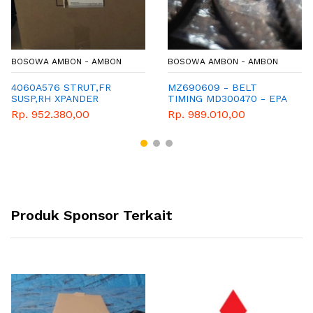
BOSOWA AMBON - AMBON
BOSOWA AMBON - AMBON
4060A576 STRUT,FR
MZ690609 - BELT
SUSP,RH XPANDER
TIMING MD300470 - EPA
ITEM - GENUINE
Rp. 952.380,00
Rp. 989.010,00
SPAREPART MITSUBISHI
Produk Sponsor Terkait