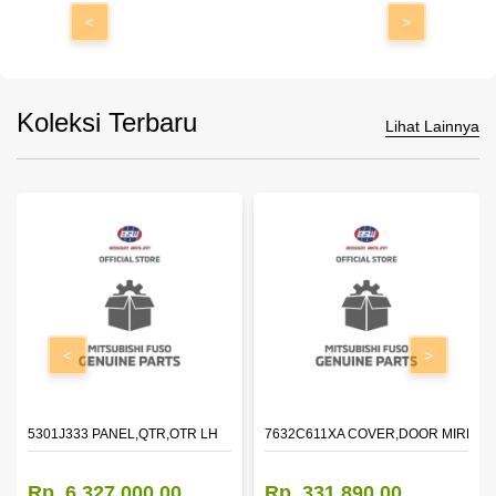
<
>
Koleksi Terbaru
Lihat Lainnya
<
>
DOOR,LH
5301J333 PANEL,QTR,OTR LH
7632C611XA COVER,DOOR MIRROR
Rp. 6.327.000,00
Rp. 331.890,00