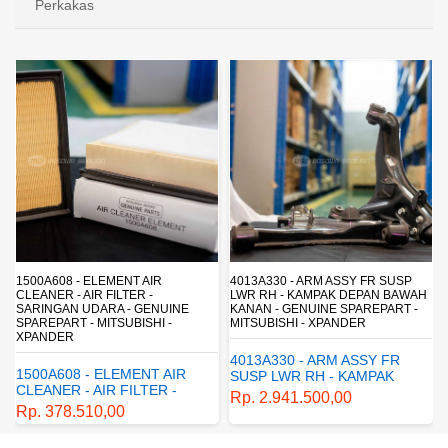
Perkakas
R
4013A330 - ARM ASSY FR SUSP
4162A413 - SHOCK ABSORB
LWR RH - KAMPAK DEPAN BAWAH
SUSP - SUSPENSI BELAKAN
UINE
KANAN - GENUINE SPAREPART -
SHOCKBREAKER BELAKANG
 -
MITSUBISHI - XPANDER
GENUINE SPAREPART -
MITSUBISHI - XPANDER
4013A330 - ARM ASSY FR
 AIR
4162A413 - SHOCK
SUSP LWR RH - KAMPAK
R -
ABSORBER RR SUSP -
DEPAN BAWAH KANAN -
Rp. 2.941.500,00
SUSPENSI BELAKANG -
GENUINE SPAREPART -
Rp. 1.198.800,00
 -
SHOCKBREAKER BELAK
MITSUBISHI - XPANDER
ER
- GENUINE SPAREPART 