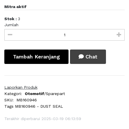
Mitra aktif
Stok :
3
Jumlah
Tambah Keranjang
Chat
Laporkan Produk
Kategori:
Otomotif
/Sparepart
SKU:
MB160946
Tags
MB160946 - DUST SEAL
Terakhir diperbarui 2025-03-19 06:13:59