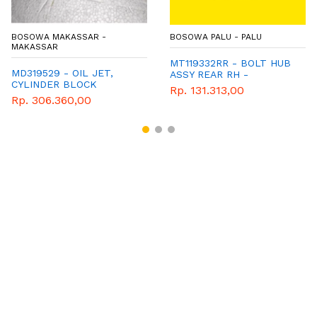
BOSOWA MAKASSAR -
BOSOWA PALU - PALU
MAKASSAR
MT119332RR - BOLT HUB
MD319529 - OIL JET,
ASSY REAR RH -
CYLINDER BLOCK
MITSUBISHI - GENUINE
Rp. 131.313,00
PARTS
Rp. 306.360,00