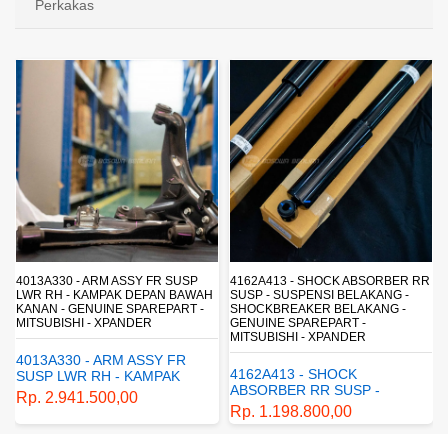
Perkakas
4013A330 - ARM ASSY FR SUSP
4162A413 - SHOCK ABSORBER RR
LWR RH - KAMPAK DEPAN BAWAH
SUSP - SUSPENSI BELAKANG -
KANAN - GENUINE SPAREPART -
SHOCKBREAKER BELAKANG -
MITSUBISHI - XPANDER
GENUINE SPAREPART -
MITSUBISHI - XPANDER
4013A330 - ARM ASSY FR
4162A413 - SHOCK
SUSP LWR RH - KAMPAK
ABSORBER RR SUSP -
DEPAN BAWAH KANAN -
Rp. 2.941.500,00
SUSPENSI BELAKANG -
GENUINE SPAREPART -
Rp. 1.198.800,00
SHOCKBREAKER BELAKANG
MITSUBISHI - XPANDER
- GENUINE SPAREPART -