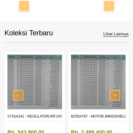
<
>
Koleksi Terbaru
Lihat Lainnya
<
>
OR WINDOW,LH
5743A342 - REGULATOR,RR DOOR WINDOW,RH
8250A787 - MOTOR,WINDSHIELD W
Rp. 543.900,00
Rp. 2.486.400,00