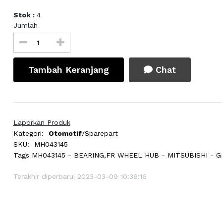
Stok :
4
Jumlah
Tambah Keranjang
Chat
Laporkan Produk
Kategori:
Otomotif
/Sparepart
SKU:
MH043145
Tags
MH043145 - BEARING,FR WHEEL HUB - MITSUBISHI - 
Terakhir diperbarui 2023-03-09 10:36:16