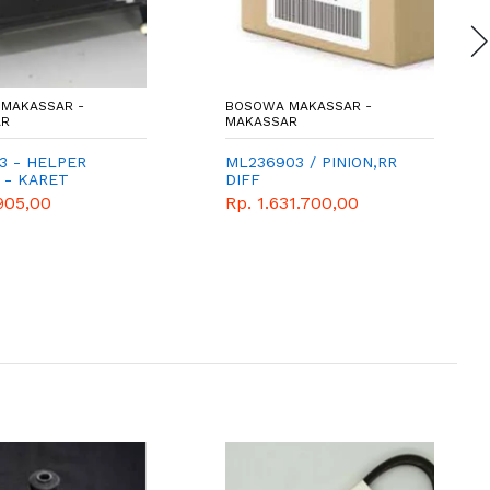
MAKASSAR -
BOSOWA MAKASSAR -
AR
MAKASSAR
3 - HELPER
ML236903 / PINION,RR
 - KARET
DIFF
R BELAKANG -
905,00
Rp. 1.631.700,00
SHI - GENUINE -
 PS125