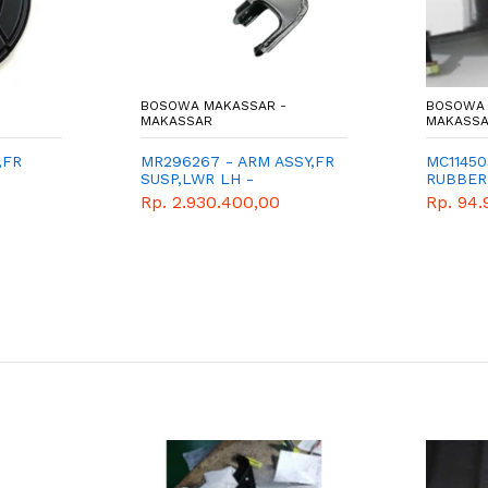
BOSOWA MAKASSAR -
BOSOWA 
MAKASSAR
MAKASS
,FR
MR296267 - ARM ASSY,FR
MC11450
SUSP,LWR LH -
RUBBER
UINE
MITSUBISHI - GENUINE
STOPPE
Rp. 2.930.400,00
Rp. 94.
MITSUBI
CANTER