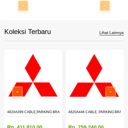
<
>
Koleksi Terbaru
Lihat Lainnya
<
>
4820A399 CABLE,PARKING BRAKE,FR
4820A446 CABLE, PARKING BRAKE,
Rp. 411.810,00
Rp. 759.240,00