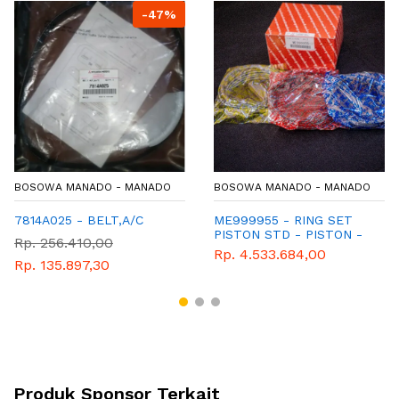
-47%
BOSOWA MANADO - MANADO
BOSOWA MANADO - MANADO
7814A025 - BELT,A/C
ME999955 - RING SET
PISTON STD - PISTON -
Rp. 256.410,00
GENUINE PARTS -
Rp. 4.533.684,00
MITSUBISHI -
Rp. 135.897,30
SPAREPARTS
Produk Sponsor Terkait