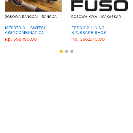
BOSOWA BANGGAI - BANGGAI
BOSOWA KIMA - MAKASSAR
MZS37010 - SWITCH
FPD01112 LINING
ASSY,COMBINATION -
KIT,BRAKE SHOE
GENUINE SPAREPART
Rp. 698.190,00
Rp. 396.270,00
MITSUBISHI