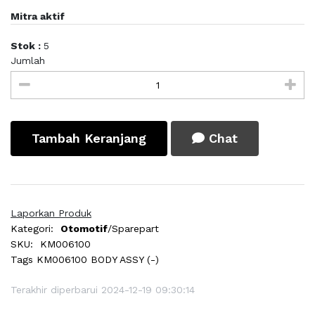
Mitra aktif
Stok :
5
Jumlah
Tambah Keranjang
Chat
Laporkan Produk
Kategori:
Otomotif
/Sparepart
SKU:
KM006100
Tags
KM006100 BODY ASSY (-)
Terakhir diperbarui 2024-12-19 09:30:14