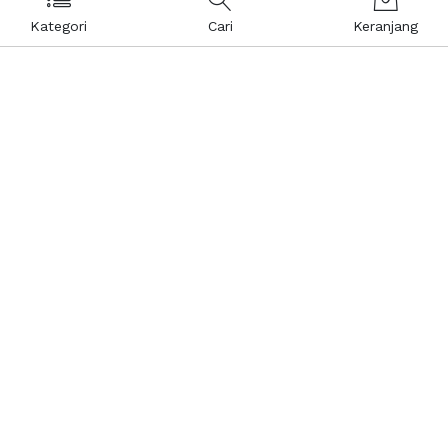
Kategori
Cari
Keranjang
Layanan Pelanggan
Kebijakan & Privasi
Pusat Bantuan
Layanan Pengaduan
Keranjang Belanja