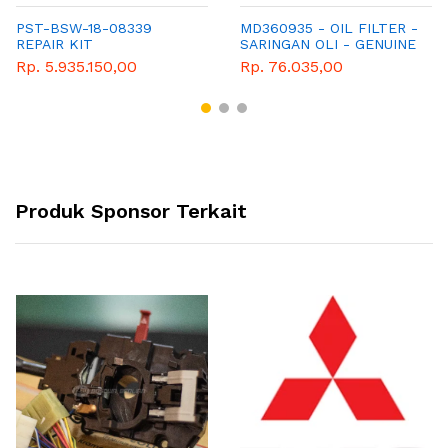
PST-BSW-18-08339
MD360935 - OIL FILTER -
REPAIR KIT
SARINGAN OLI - GENUINE
SPAREPART MITSUBISHI
Rp. 5.935.150,00
Rp. 76.035,00
Produk Sponsor Terkait