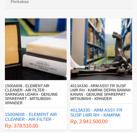
Perkakas
1500A608 - ELEMENT AIR
4013A330 - ARM ASSY FR SUSP
CLEANER - AIR FILTER -
LWR RH - KAMPAK DEPAN BAWAH
SARINGAN UDARA - GENUINE
KANAN - GENUINE SPAREPART -
SPAREPART - MITSUBISHI -
MITSUBISHI - XPANDER
XPANDER
4013A330 - ARM ASSY FR
1500A608 - ELEMENT AIR
SUSP LWR RH - KAMPAK
CLEANER - AIR FILTER -
DEPAN BAWAH KANAN -
Rp. 2.941.500,00
SARINGAN UDARA -
GENUINE SPAREPART -
Rp. 378.510,00
GENUINE SPAREPART -
MITSUBISHI - XPANDER
MITSUBISHI - XPANDER