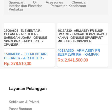
Sparepart
Oil
Acessories
Chemical
Interior dan Eksterior
Perawatan Kendaraan
Perkakas
1500A608 - ELEMENT AIR
4013A330 - ARM ASSY FR SUSP
CLEANER - AIR FILTER -
LWR RH - KAMPAK DEPAN BAWAH
SARINGAN UDARA - GENUINE
KANAN - GENUINE SPAREPART -
SPAREPART - MITSUBISHI -
MITSUBISHI - XPANDER
XPANDER
4013A330 - ARM ASSY FR
1500A608 - ELEMENT AIR
SUSP LWR RH - KAMPAK
CLEANER - AIR FILTER -
DEPAN BAWAH KANAN -
Rp. 2.941.500,00
SARINGAN UDARA -
GENUINE SPAREPART -
Rp. 378.510,00
GENUINE SPAREPART -
MITSUBISHI - XPANDER
MITSUBISHI - XPANDER
Layanan Pelanggan
Kebijakan & Privasi
Pusat Bantuan