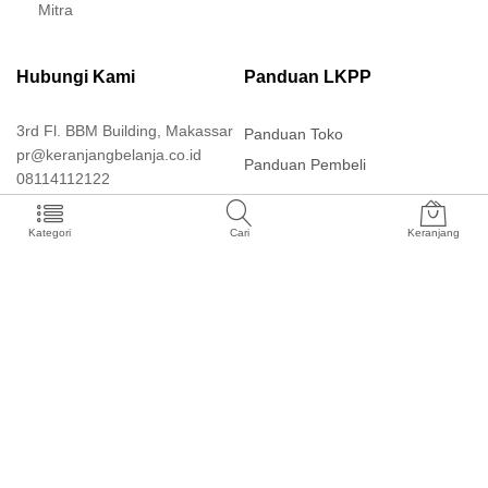
Mitra
Hubungi Kami
Panduan LKPP
3rd Fl. BBM Building, Makassar
Panduan Toko
pr@keranjangbelanja.co.id
Panduan Pembeli
08114112122
Kategori
Cari
Keranjang
Install Aplikasi
Keranjang Belanja