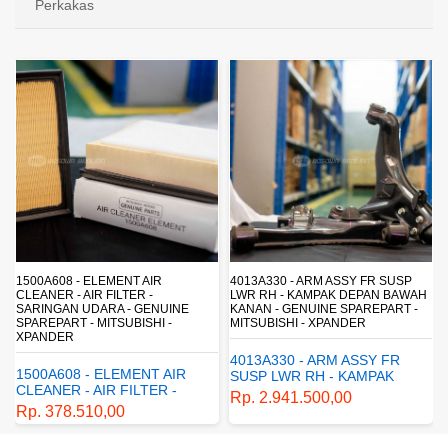
Perkakas
4013A330 - ARM ASSY FR SUSP
4162A413 - SHOCK ABSORBER RR
LWR RH - KAMPAK DEPAN BAWAH
SUSP - SUSPENSI BELAKANG -
KANAN - GENUINE SPAREPART -
SHOCKBREAKER BELAKANG -
MITSUBISHI - XPANDER
GENUINE SPAREPART -
MITSUBISHI - XPANDER
4013A330 - ARM ASSY FR
4162A413 - SHOCK
SUSP LWR RH - KAMPAK
ABSORBER RR SUSP -
DEPAN BAWAH KANAN -
Rp. 2.941.500,00
SUSPENSI BELAKANG -
GENUINE SPAREPART -
Rp. 1.198.800,00
SHOCKBREAKER BELAKANG
MITSUBISHI - XPANDER
- GENUINE SPAREPART -