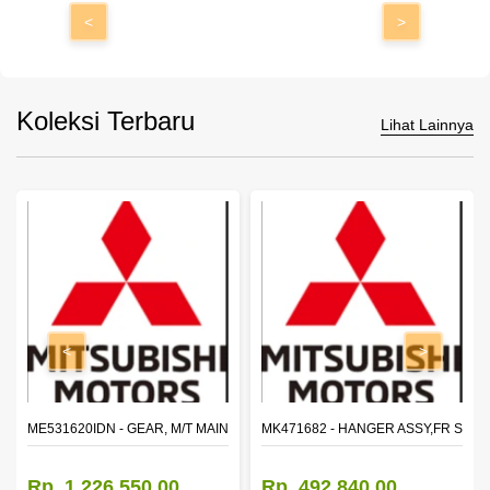
<
>
Koleksi Terbaru
Lihat Lainnya
<
>
N SHAFT 2ND SPEED (M035S5)
ME531620IDN - GEAR, M/T MAIN SHAFT REVERSE
MK471682 - HANGER ASSY,FR SHA
Rp. 1.226.550,00
Rp. 492.840,00