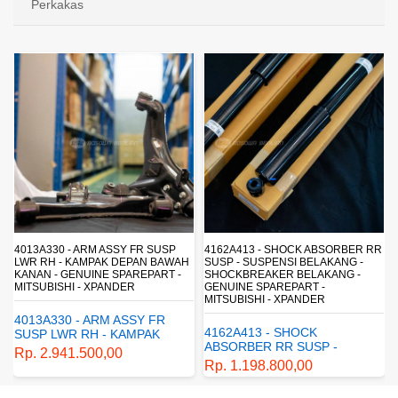
Perkakas
4013A330 - ARM ASSY FR SUSP
4162A413 - SHOCK ABSORBER RR
LWR RH - KAMPAK DEPAN BAWAH
SUSP - SUSPENSI BELAKANG -
KANAN - GENUINE SPAREPART -
SHOCKBREAKER BELAKANG -
MITSUBISHI - XPANDER
GENUINE SPAREPART -
MITSUBISHI - XPANDER
4013A330 - ARM ASSY FR
4162A413 - SHOCK
SUSP LWR RH - KAMPAK
ABSORBER RR SUSP -
DEPAN BAWAH KANAN -
Rp. 2.941.500,00
SUSPENSI BELAKANG -
GENUINE SPAREPART -
Rp. 1.198.800,00
SHOCKBREAKER BELAKANG
MITSUBISHI - XPANDER
- GENUINE SPAREPART -