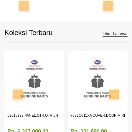
<
>
Koleksi Terbaru
Lihat Lainnya
<
>
DOOR,LH
5301J333 PANEL,QTR,OTR LH
7632C611XA COVER,DOOR MIRROR
Rp. 6.327.000,00
Rp. 331.890,00