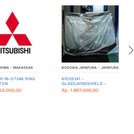
KIMA - MAKASSAR
BOSOWA JAYAPURA - JAYAPURA
W-18-07348 RING
6102B341 -
STON
GLASS,WINDSHIELD -
GENUINE SPAREPART
43.000,00
Rp. 1.887.000,00
MITSUBISHI