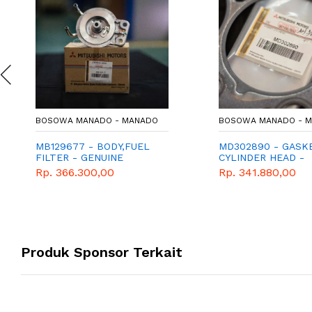
BOSOWA MANADO - MANADO
BOSOWA MANADO - 
MB129677 - BODY,FUEL
MD302890 - GASK
FILTER - GENUINE
CYLINDER HEAD -
SPAREPART MITSUBISHI
GENUINE SPAREPA
Rp. 366.300,00
Rp. 341.880,00
MITSUBISHI
Produk Sponsor Terkait