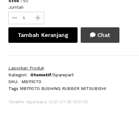
Stok :
50
Jumlah
Tambah Keranjang
Chat
Laporkan Produk
Kategori:
Otomotif
/Sparepart
SKU:
MB111070
Tags
MB111070 BUSHING RUBBER MITSUBISHI
Terakhir diperbarui 2021-07-18 13:51:10