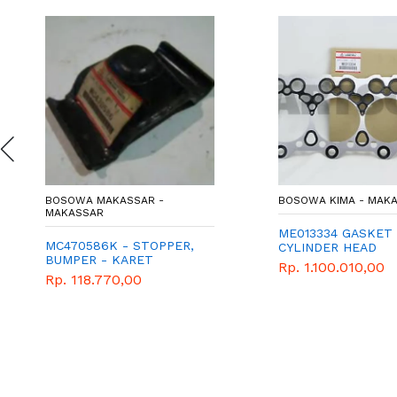
BOSOWA MAKASSAR -
BOSOWA KIMA - MAK
MAKASSAR
ME013334 GASKET
MC470586K - STOPPER,
CYLINDER HEAD
BUMPER - KARET
Rp. 1.100.010,00
STOPPER BUMPER -
Rp. 118.770,00
MITSUBISHI - GENUINE -
FUSO