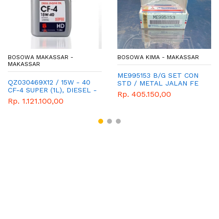
BOSOWA MAKASSAR -
BOSOWA KIMA - MAKASSAR
MAKASSAR
ME995153 B/G SET CON
QZ030469X12 / 15W - 40
STD / METAL JALAN FE
CF-4 SUPER (1L), DIESEL -
71- 75 CANTER
Rp. 405.150,00
OLI MESIN - MITSUBISHI -
Rp. 1.121.100,00
FUSO