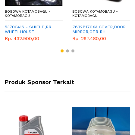
BOSOWA KOTAMOBAGU -
BOSOWA KOTAMOBAGU -
KOTAMOBAGU
KOTAMOBAGU
5370C416 - SHIELD,RR
7632B170XA COVER,DOOR
WHEELHOUSE
MIRROR,OTR RH
SPLASH,RH-PENAHAN
Rp. 432.900,00
Rp. 297.480,00
LUMPUR DEPAN KANAN
XPANDER
Produk Sponsor Terkait