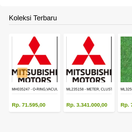
Koleksi Terbaru
<
SY,FR SHACKLE
MH035247 - O-RING,VACUUM PUMP
ML235158 - METER, CLUSTER CANTE
ML325
Rp. 71.595,00
Rp. 3.341.000,00
Rp. 