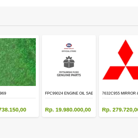
R
969
FPC99024 ENGINE OIL SAE 15W-40 API CI-4 (200L)
7632C955 MIRROR 
738.150,00
Rp. 19.980.000,00
Rp. 279.720,0