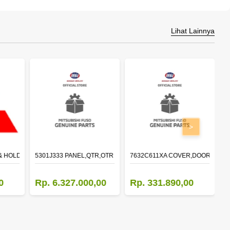
Lihat Lainnya
>
& HOLDER,DOOR,LH
5301J333 PANEL,QTR,OTR LH
7632C611XA COVER,DOOR MIRR
M
0
Rp. 6.327.000,00
Rp. 331.890,00
R