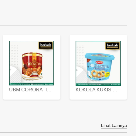
UBM CORONATION ASSORTED BISKUIT KALENG 450 GRAM
KOKOLA KUKIS HYGIENIC MILK VANILLA PACK 320 GR
Lihat Lainnya