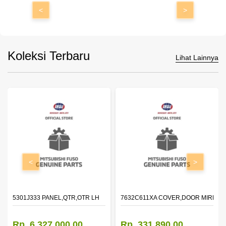
<
>
Koleksi Terbaru
Lihat Lainnya
<
>
DOOR,LH
5301J333 PANEL,QTR,OTR LH
7632C611XA COVER,DOOR MIRROR
Rp. 6.327.000,00
Rp. 331.890,00