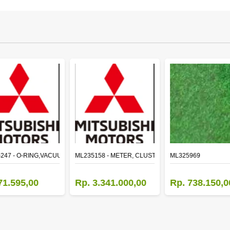
LE
247 - O-RING,VACUUM PUMP
ML235158 - METER, CLUSTER CANTER
ML325969
71.595,00
Rp. 3.341.000,00
Rp. 738.150,0