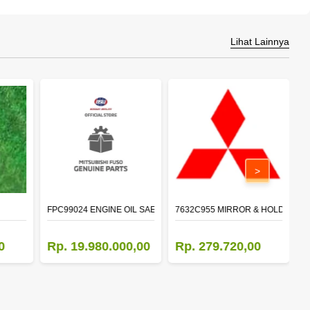
Lihat Lainnya
>
FPC99024 ENGINE OIL SAE 15W-40 API CI-4 (200L)
7632C955 MIRROR & HOLDER,D
5
0
Rp. 19.980.000,00
Rp. 279.720,00
R