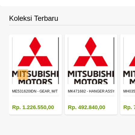
Koleksi Terbaru
<
SY,MAIN SHAFT 2ND SPEED (M035S5)
ME531620IDN - GEAR, M/T MAIN SHAFT REVERSE
MK471682 - HANGER ASSY,FR SHACK
MH035
Rp. 1.226.550,00
Rp. 492.840,00
Rp. 