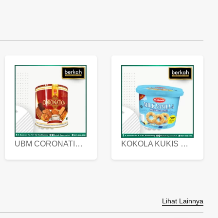
UBM CORONATION ASSORTED BISKUIT KALENG 450 GRAM
KOKOLA KUKIS HYGIENIC MILK VANILLA PACK 320 GR
Lihat Lainnya