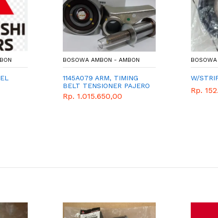
MBON
BOSOWA AMBON - AMBON
BOSOWA 
UEL
1145A079 ARM, TIMING
W/STRI
BELT TENSIONER PAJERO
Rp. 152
NEW
Rp. 1.015.650,00