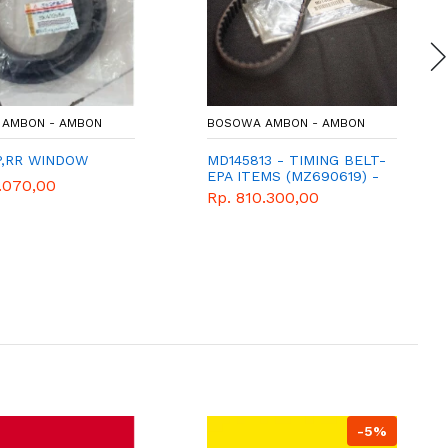
AMBON - AMBON
BOSOWA AMBON - AMBON
P,RR WINDOW
MD145813 - TIMING BELT-
EPA ITEMS (MZ690619) -
.070,00
GENUINE SPAREPART
Rp. 810.300,00
MITSUBISHI T120SS
-5%