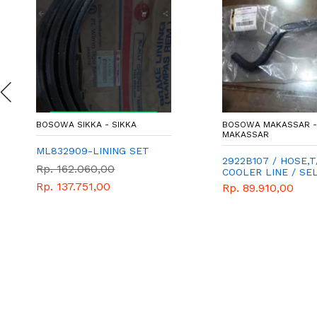
BOSOWA SIKKA - SIKKA
BOSOWA MAKASSAR 
MAKASSAR
ML832909-LINING SET
2922B107 / HOSE,T
Rp. 162.060,00
COOLER LINE / SE
PENDINGIN OLI
Rp. 137.751,00
Rp. 89.910,00