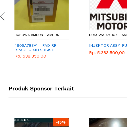
BOSOWA AMBON - AMBON
BOSOWA AMBON - A
4605A783A1 - PAD RR
INJEKTOR ASSY, F
BRAKE - MITSUBISHI
Rp. 5.383.500,00
PAJERO
Rp. 538.350,00
Produk Sponsor Terkait
-15%