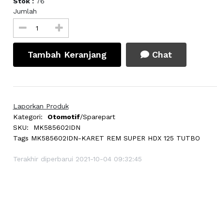
Stok :
76
Jumlah
Tambah Keranjang
Chat
Laporkan Produk
Kategori:
Otomotif
/Sparepart
SKU:
MK585602IDN
Tags
MK585602IDN-KARET REM SUPER HDX 125 TUTBO
Terakhir diperbarui 2021-10-04 09:32:45