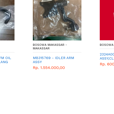
-
BOSOWA MAKASSAR -
BOSOWA 
MAKASSAR
2324A00
/M OIL
MB315769 - IDLER ARM
ASSY,C
LANG
ASSY
Rp. 600
Rp. 1.554.000,00