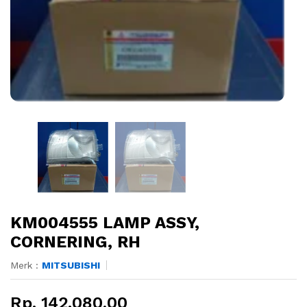
KM004555 LAMP ASSY,
CORNERING, RH
Merk :
MITSUBISHI
Rp. 142.080,00