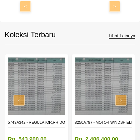
<
>
Koleksi Terbaru
Lihat Lainnya
<
>
OR WINDOW,LH
5743A342 - REGULATOR,RR DOOR WINDOW,RH
8250A787 - MOTOR,WINDSHIELD W
Rp. 543.900,00
Rp. 2.486.400,00