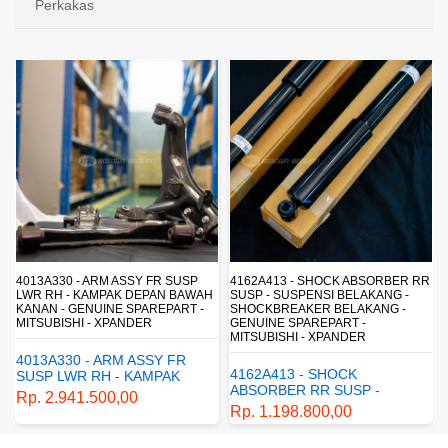
Perkakas
4013A330 - ARM ASSY FR SUSP
4162A413 - SHOCK ABSORBER RR
LWR RH - KAMPAK DEPAN BAWAH
SUSP - SUSPENSI BELAKANG -
KANAN - GENUINE SPAREPART -
SHOCKBREAKER BELAKANG -
MITSUBISHI - XPANDER
GENUINE SPAREPART -
MITSUBISHI - XPANDER
4013A330 - ARM ASSY FR
4162A413 - SHOCK
SUSP LWR RH - KAMPAK
ABSORBER RR SUSP -
DEPAN BAWAH KANAN -
Rp. 2.941.500,00
SUSPENSI BELAKANG -
GENUINE SPAREPART -
Rp. 1.198.800,00
SHOCKBREAKER BELAKANG
MITSUBISHI - XPANDER
- GENUINE SPAREPART -