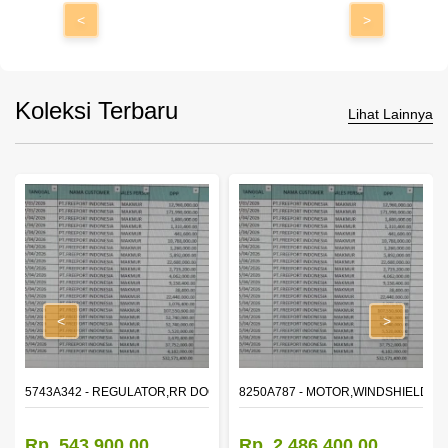
<
>
Koleksi Terbaru
Lihat Lainnya
<
>
OR WINDOW,LH
5743A342 - REGULATOR,RR DOOR WINDOW,RH
8250A787 - MOTOR,WINDSHIELD W
Rp. 543.900,00
Rp. 2.486.400,00