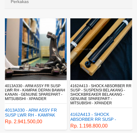
Perkakas
4013A330 - ARM ASSY FR SUSP
4162A413 - SHOCK ABSORBER RR
LWR RH - KAMPAK DEPAN BAWAH
SUSP - SUSPENSI BELAKANG -
KANAN - GENUINE SPAREPART -
SHOCKBREAKER BELAKANG -
MITSUBISHI - XPANDER
GENUINE SPAREPART -
MITSUBISHI - XPANDER
4013A330 - ARM ASSY FR
4162A413 - SHOCK
SUSP LWR RH - KAMPAK
ABSORBER RR SUSP -
DEPAN BAWAH KANAN -
Rp. 2.941.500,00
SUSPENSI BELAKANG -
GENUINE SPAREPART -
Rp. 1.198.800,00
SHOCKBREAKER BELAKANG
MITSUBISHI - XPANDER
- GENUINE SPAREPART -