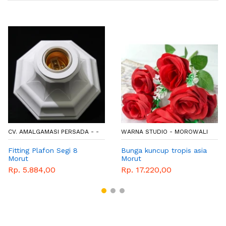
CV. AMALGAMASI PERSADA - -
WARNA STUDIO - MOROWALI
Fitting Plafon Segi 8
Bunga kuncup tropis asia
Morut
Morut
Rp. 5.884,00
Rp. 17.220,00