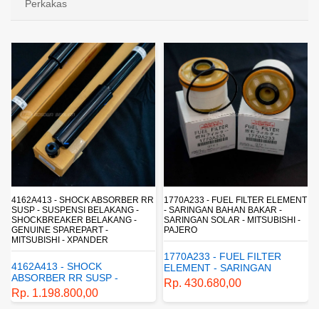
Perkakas
4162A413 - SHOCK ABSORBER RR
1770A233 - FUEL FILTER ELEMENT
SUSP - SUSPENSI BELAKANG -
- SARINGAN BAHAN BAKAR -
SHOCKBREAKER BELAKANG -
SARINGAN SOLAR - MITSUBISHI -
GENUINE SPAREPART -
PAJERO
MITSUBISHI - XPANDER
1770A233 - FUEL FILTER
4162A413 - SHOCK
ELEMENT - SARINGAN
ABSORBER RR SUSP -
BAHAN BAKAR - SARINGAN
Rp. 430.680,00
SUSPENSI BELAKANG -
SOLAR - MITSUBISHI -
Rp. 1.198.800,00
SHOCKBREAKER BELAKANG
PAJERO
- GENUINE SPAREPART -