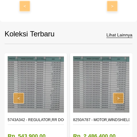
<
>
Koleksi Terbaru
Lihat Lainnya
<
>
OR WINDOW,LH
5743A342 - REGULATOR,RR DOOR WINDOW,RH
8250A787 - MOTOR,WINDSHIELD W
Rp. 543.900,00
Rp. 2.486.400,00