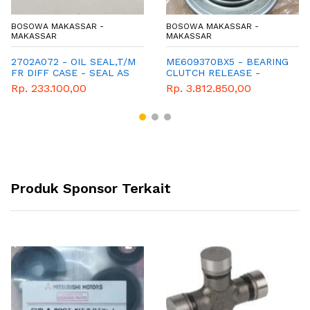
BOSOWA MAKASSAR -
BOSOWA MAKASSAR -
MAKASSAR
MAKASSAR
2702A072 - OIL SEAL,T/M
ME609370BX5 - BEARING
FR DIFF CASE - SEAL AS
CLUTCH RELEASE -
RODA DALAM TRANSMISI
LAHAR KOPLING - LAHAR
Rp. 233.100,00
Rp. 3.812.850,00
- MITSUBISHI - GENUINE
PENINDIS - MITSUBISHI -
- MIRAGE
WIMA TIGA BERLIAN -
COLT DIESEL PS125
Produk Sponsor Terkait