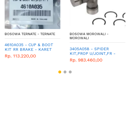
BOSOWA TERNATE - TERNATE
BOSOWA MOROWALI -
MOROWALI
4610A035 - CUP & BOOT
3405A058 - SPIDER
KIT RR BRAKE - KARET
KIT,PROP U/JOINT,FR -
REM BELAKANG TRITON
Rp. 113.220,00
TRITON
Rp. 983.460,00