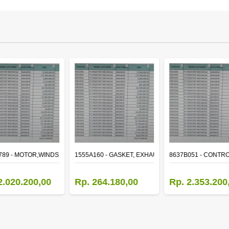
ER
789 - MOTOR,WINDSHIELD WIPER
1555A160 - GASKET, EXHAUST MANIFOLD
8637B051 - CONTRO
2.020.200,00
Rp. 264.180,00
Rp. 2.353.200