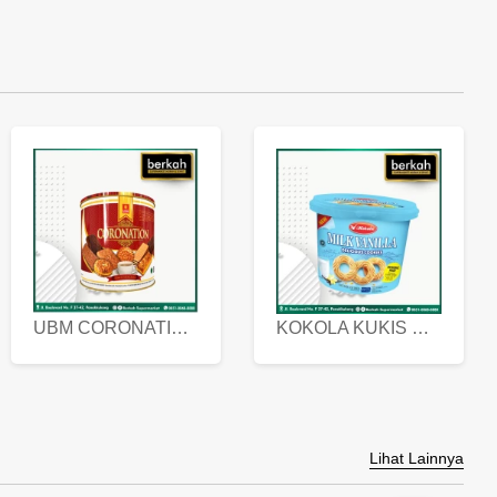
UBM CORONATION ASSORTED BISKUIT KALENG 450 GRAM
KOKOLA KUKIS HYGIENIC MILK VANILLA PACK 320 GR
Lihat Lainnya