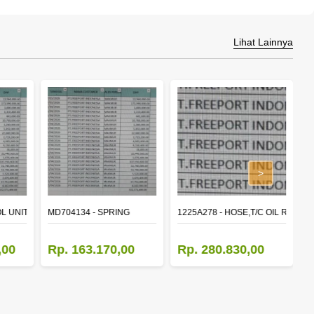
Lihat Lainnya
>
L UNIT,TIME & ALARM
MD704134 - SPRING
1225A278 - HOSE,T/C OIL RETUR
8
,00
Rp. 163.170,00
Rp. 280.830,00
R