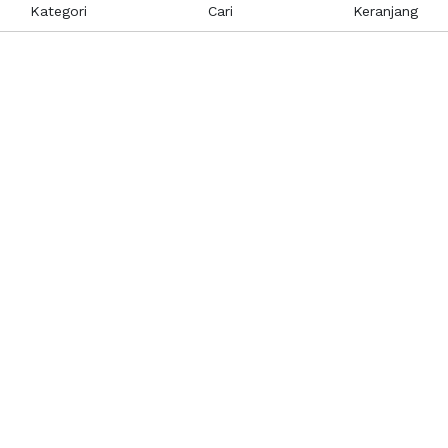
Kategori
Cari
Keranjang
Layanan Pelanggan
Kebijakan & Privasi
Pusat Bantuan
Layanan Pengaduan